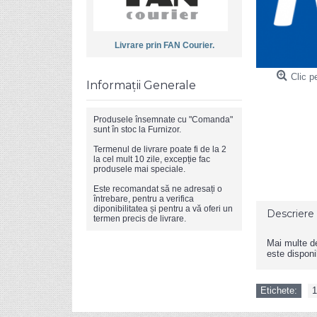
Livrare prin FAN Courier.
Clic p
Informații Generale
Produsele însemnate cu "Comanda"
sunt în stoc la Furnizor.
Termenul de livrare poate fi de la 2
la cel mult 10 zile, excepție fac
produsele mai speciale.
Este recomandat să ne adresați o
întrebare, pentru a verifica
diponibilitatea și pentru a vă oferi un
Descriere
termen precis de livrare.
Mai multe det
este disponib
Etichete:
1