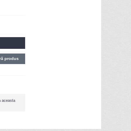
ă produs
ca aceasta