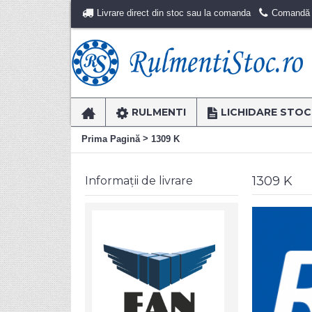
Livrare direct din stoc sau la comanda
Comandă r
RULMENTI
LICHIDARE STOC
>
Prima Pagină
1309 K
1309 K
Informații de livrare