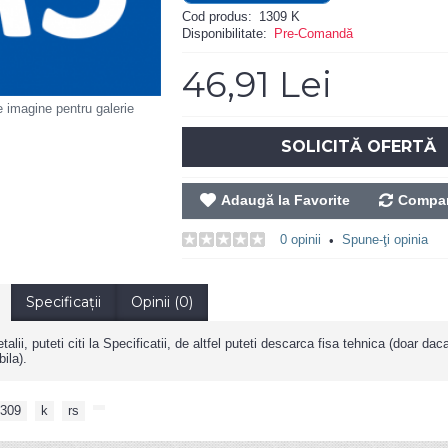
Cod produs:
1309 K
Disponibilitate:
Pre-Comandă
46,91 Lei
e imagine pentru galerie
SOLICITĂ OFERTĂ
Adaugă la Favorite
Compar
0 opinii
Spune-ţi opinia
•
Specificaţii
Opinii (0)
alii, puteti citi la Specificatii, de altfel puteti descarca fisa tehnica (doar da
ila).
309
,
k
,
rs
,