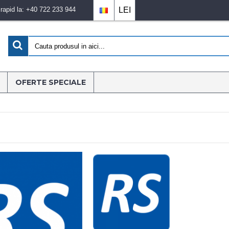
apid la: +40 722 233 944
LEI
OFERTE SPECIALE