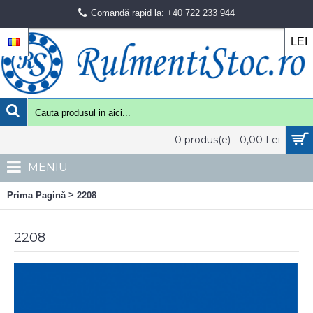
Comandă rapid la: +40 722 233 944
LEI
0 produs(e) - 0,00 Lei
MENIU
>
Prima Pagină
2208
2208