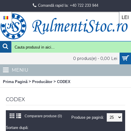
Comandă rapid la: +40 722 233 944
LEI
0 produs(e) - 0,00 Lei
MENIU
>
>
Prima Pagină
Producător
CODEX
CODEX
Comparare produse (0)
Produse pe pagină:
Sortare după: