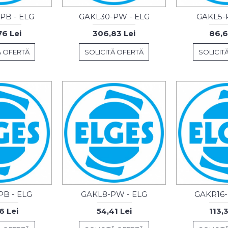
PB - ELG
GAKL30-PW - ELG
GAKL5-P
6 Lei
306,83 Lei
86,6
Ă OFERTĂ
SOLICITĂ OFERTĂ
SOLICIT
B - ELG
GAKL8-PW - ELG
GAKR16-
6 Lei
54,41 Lei
113,3