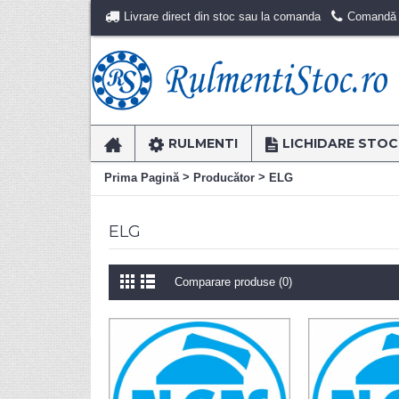
Livrare direct din stoc sau la comanda
Comandă r
RULMENTI
LICHIDARE STOC
>
>
Prima Pagină
Producător
ELG
ELG
Comparare produse (0)