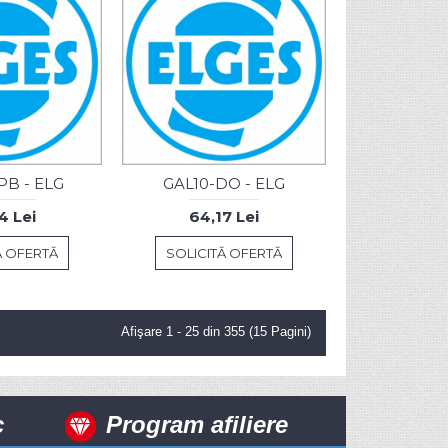
B - ELG
GAL10-DO - ELG
4 Lei
64,17 Lei
Ă OFERTĂ
SOLICITĂ OFERTĂ
Afişare 1 - 25 din 355 (15 Pagini)
c
Program afiliere