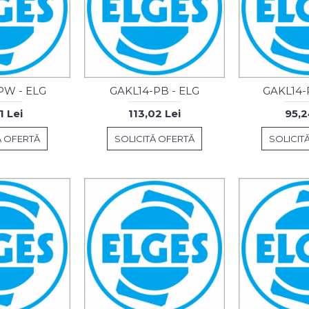
PW - ELG
GAKL14-PB - ELG
GAKL14-
1 Lei
113,02 Lei
95,2
Ă OFERTĂ
SOLICITĂ OFERTĂ
SOLICIT