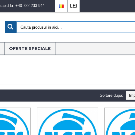
apid la: +40 722 233 944
LEI
OFERTE SPECIALE
Sortare după: