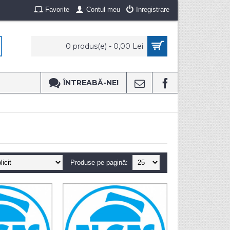
Favorite
Contul meu
Inregistrare
0 produs(e) - 0,00 Lei
ÎNTREABĂ-NE!
Produse pe pagină: