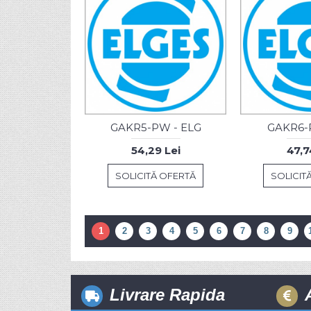
GAKR5-PW - ELG
GAKR6-P
54,29 Lei
47,7
SOLICITĂ OFERTĂ
SOLICIT
1
2
3
4
5
6
7
8
9
Livrare Rapida