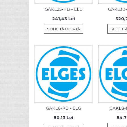
GAKL25-PB - ELG
GAKL30-
241,43 Lei
320,7
SOLICITĂ OFERTĂ
SOLICIT
GAKL6-PB - ELG
GAKL8-P
50,13 Lei
54,7