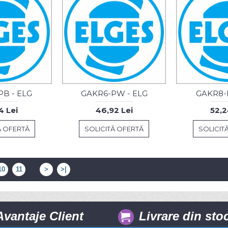
B - ELG
GAKR6-PW - ELG
GAKR8-P
4 Lei
46,92 Lei
52,2
Ă OFERTĂ
SOLICITĂ OFERTĂ
SOLICIT
10
11
....
>
>|
Avantaje Client
Livrare din sto