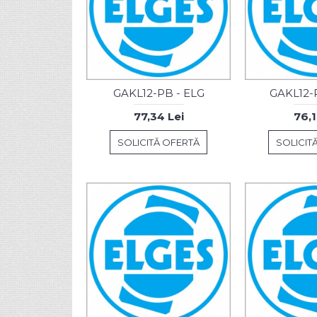
GAKL12-PB - ELG
GAKL12-
77,34 Lei
76,1
SOLICITĂ OFERTĂ
SOLICIT