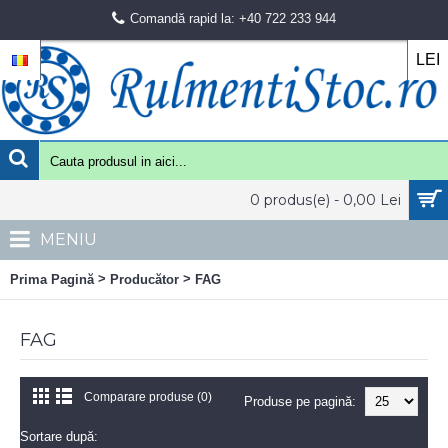
Comandă rapid la: +40 722 233 944
LEI
0 produs(e) - 0,00 Lei
MENIU
>
>
Prima Pagină
Producător
FAG
FAG
Comparare produse (0)
Produse pe pagină:
Sortare după: