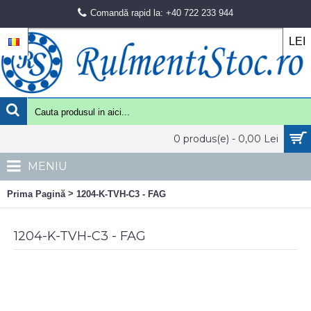
Comandă rapid la: +40 722 233 944
LEI
0 produs(e) - 0,00 Lei
MENIU
>
Prima Pagină
1204-K-TVH-C3 - FAG
1204-K-TVH-C3 - FAG