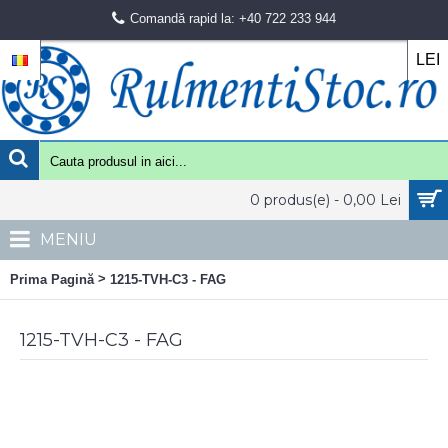
Comandă rapid la: +40 722 233 944
LEI
0 produs(e) - 0,00 Lei
MENIU
>
Prima Pagină
1215-TVH-C3 - FAG
1215-TVH-C3 - FAG