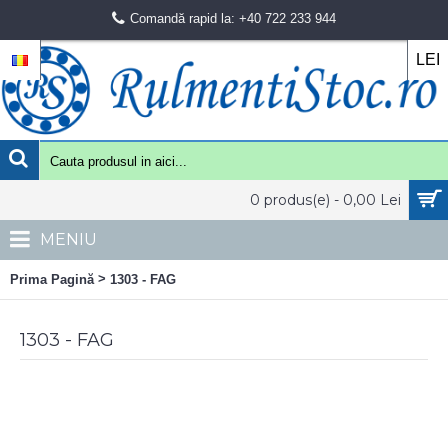
Comandă rapid la: +40 722 233 944
LEI
0 produs(e) - 0,00 Lei
MENIU
>
Prima Pagină
1303 - FAG
1303 - FAG