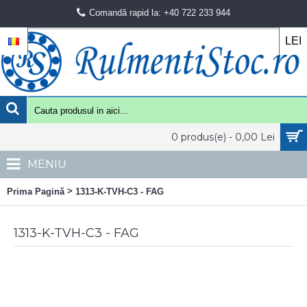
Comandă rapid la: +40 722 233 944
LEI
0 produs(e) - 0,00 Lei
MENIU
>
Prima Pagină
1313-K-TVH-C3 - FAG
1313-K-TVH-C3 - FAG