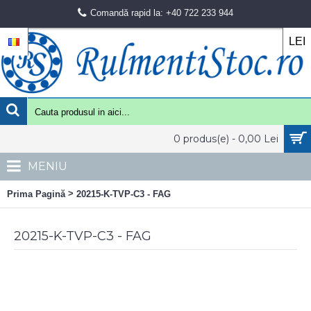
Comandă rapid la: +40 722 233 944
LEI
0 produs(e) - 0,00 Lei
MENIU
>
Prima Pagină
20215-K-TVP-C3 - FAG
20215-K-TVP-C3 - FAG