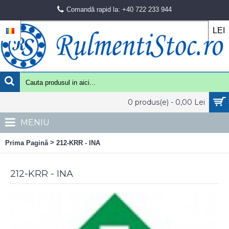
Comandă rapid la: +40 722 233 944
LEI
0 produs(e) - 0,00 Lei
MENIU
>
Prima Pagină
212-KRR - INA
212-KRR - INA