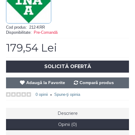
Cod produs:
212-KRR
Disponibilitate:
Pre-Comandă
179,54 Lei
SOLICITĂ OFERTĂ
Adaugă la Favorite
Compară produs
0 opinii
Spune-ţi opinia
•
Descriere
Opinii (0)