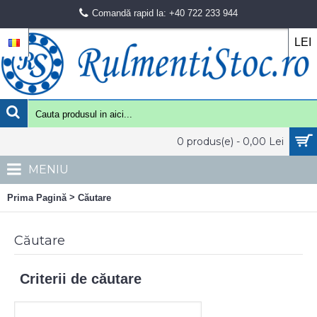
Comandă rapid la: +40 722 233 944
LEI
0 produs(e) - 0,00 Lei
MENIU
>
Prima Pagină
Căutare
Căutare
Criterii de căutare