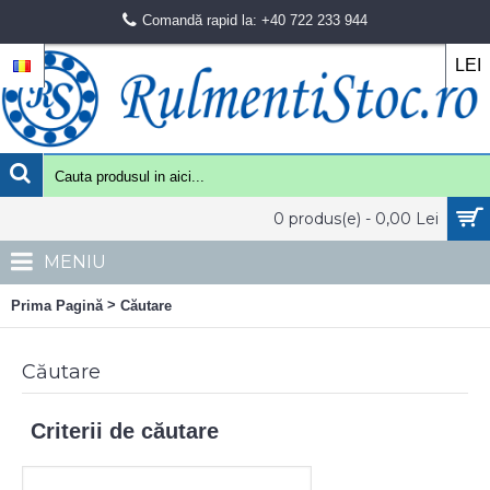
Comandă rapid la: +40 722 233 944
LEI
0 produs(e) - 0,00 Lei
MENIU
>
Prima Pagină
Căutare
Căutare
Criterii de căutare