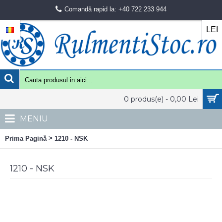
Comandă rapid la: +40 722 233 944
LEI
0 produs(e) - 0,00 Lei
MENIU
>
Prima Pagină
1210 - NSK
1210 - NSK