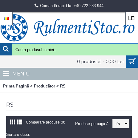
Comandă rapid la: +40 722 233 944
LEI
0 produs(e) - 0,00 Lei
MENIU
>
>
Prima Pagină
Producător
RS
RS
Comparare produse (0)
Produse pe pagină:
Sortare după: