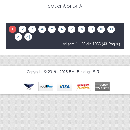
SOLICITĂ OFERTĂ
1
2
3
4
5
6
7
8
9
10
11
....
>
>|
Afişare 1 - 25 din 1055 (43 Pagini)
Copyright © 2019 - 2025 EMI Bearings S.R.L.