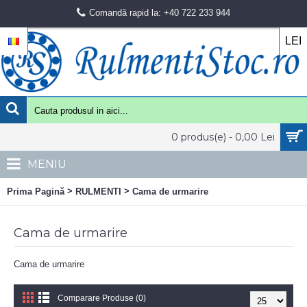
Comandă rapid la: +40 722 233 944
LEI
0 produs(e) - 0,00 Lei
MENIU
>
>
Prima Pagină
RULMENTI
Cama de urmarire
Cama de urmarire
Cama de urmarire
Comparare Produse (0)