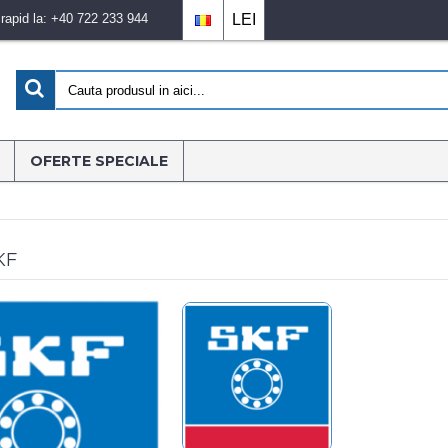
apid la: +40 722 233 944
LEI
OFERTE SPECIALE
KF