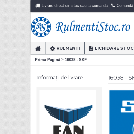
Livrare direct din stoc sau la comanda
Comandă r
RULMENTI
LICHIDARE STOC
>
Prima Pagină
16038 - SKF
16038 - S
Informații de livrare