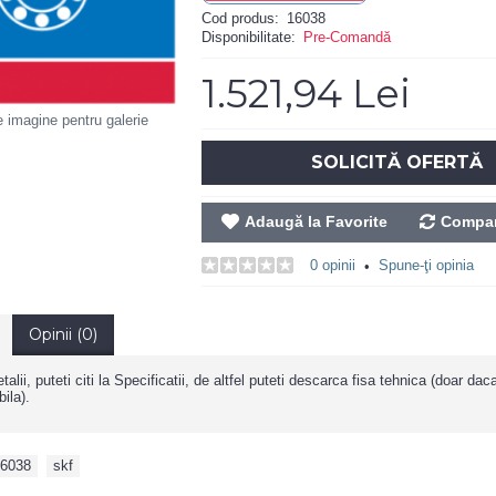
Cod produs:
16038
Disponibilitate:
Pre-Comandă
1.521,94 Lei
e imagine pentru galerie
SOLICITĂ OFERTĂ
Adaugă la Favorite
Compar
0 opinii
Spune-ţi opinia
•
Opinii (0)
alii, puteti citi la Specificatii, de altfel puteti descarca fisa tehnica (doar da
ila).
6038
,
skf