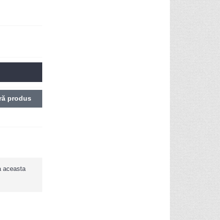
ă produs
ca aceasta