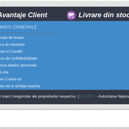
Avantaje Client
Livrare din sto
MATII GENERALE
matii de livrare
ica de returnare
eni si Conditii
ica de confidențialitate
ectia datelor personale
ă site
re Cookie-uri
re noi si echipa noastra
rci inregistrate ale proprietarilor respectivi. |
A.N.P.C.
- Autoritatea Naţion