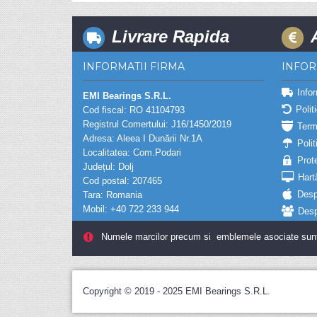
Livrare Rapida
INFORMATII FIRMA
INFOR
Infor
EMI Bearings S.R.L.
Polit
Cod fiscal: RO 41104793
Registrul Comertului: J16/1450/2019
Term
Adresa: Aleea I Dunării Nr.1A
Polit
Localitatea: Com.Podari
Prot
Județul: Dolj
Hart
Cod postal: 207465
Desp
Tara: Romania
Mobil: +40 722 233 944
Desp
Numele marcilor precum si emblemele asociate sunt ma
Copyright © 2019 - 2025 EMI Bearings S.R.L.