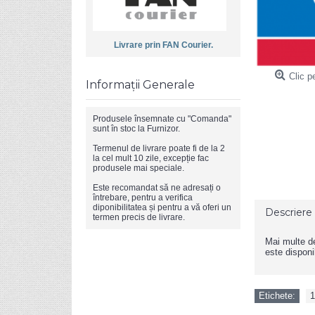
Livrare prin FAN Courier.
Clic p
Informații Generale
Produsele însemnate cu "Comanda"
sunt în stoc la Furnizor.
Termenul de livrare poate fi de la 2
la cel mult 10 zile, excepție fac
produsele mai speciale.
Este recomandat să ne adresați o
întrebare, pentru a verifica
diponibilitatea și pentru a vă oferi un
Descriere
termen precis de livrare.
Mai multe det
este disponib
Etichete:
1