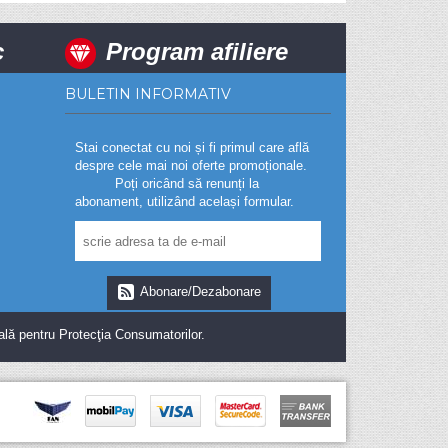
c
Program afiliere
BULETIN INFORMATIV
Stai conectat cu noi și fi primul care află
despre cele mai noi oferte promoționale.
Poți oricând să renunți la
abonament, utilizând același formular.
Abonare/Dezabonare
ală pentru Protecţia Consumatorilor.