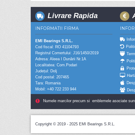
Livrare Rapida
INFORMATII FIRMA
INFOR
Infor
EMI Bearings S.R.L.
Polit
Cod fiscal: RO 41104793
Registrul Comertului: J16/1450/2019
Term
Adresa: Aleea I Dunării Nr.1A
Polit
Localitatea: Com.Podari
Prot
Județul: Dolj
Hart
Cod postal: 207465
Desp
Tara: Romania
Mobil: +40 722 233 944
Desp
Numele marcilor precum si emblemele asociate sunt ma
Copyright © 2019 - 2025 EMI Bearings S.R.L.