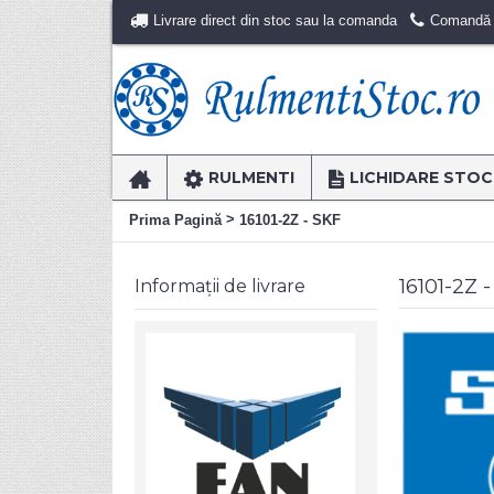
Livrare direct din stoc sau la comanda
Comandă r
RULMENTI
LICHIDARE STOC
>
Prima Pagină
16101-2Z - SKF
16101-2Z 
Informații de livrare