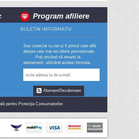
c
Program afiliere
BULETIN INFORMATIV
Stai conectat cu noi și fi primul care află
despre cele mai noi oferte promoționale.
Poți oricând să renunți la
abonament, utilizând același formular.
Abonare/Dezabonare
ală pentru Protecţia Consumatorilor.