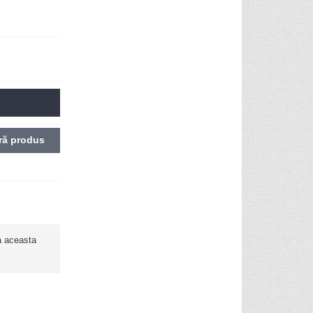
ă produs
ca aceasta