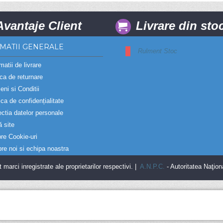
Avantaje Client
Livrare din sto
MATII GENERALE
Rulment Stoc
matii de livrare
ica de returnare
eni si Conditii
ica de confidențialitate
ectia datelor personale
ă site
re Cookie-uri
re noi si echipa noastra
rci inregistrate ale proprietarilor respectivi. |
A.N.P.C.
- Autoritatea Naţion