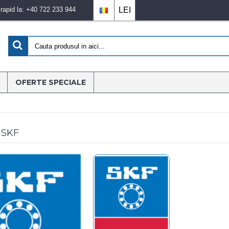
apid la: +40 722 233 944
LEI
OFERTE SPECIALE
- SKF