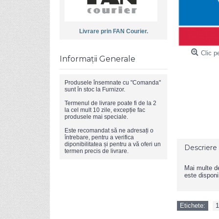
Livrare prin FAN Courier.
Clic p
Informații Generale
Produsele însemnate cu "Comanda"
sunt în stoc la Furnizor.
Termenul de livrare poate fi de la 2
la cel mult 10 zile, excepție fac
produsele mai speciale.
Este recomandat să ne adresați o
întrebare, pentru a verifica
diponibilitatea și pentru a vă oferi un
Descriere
termen precis de livrare.
Mai multe det
este disponib
Etichete:
1