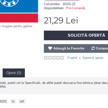
Cod produs:
16101-2Z
Disponibilitate:
Pre-Comandă
21,29 Lei
e imagine pentru galerie
SOLICITĂ OFERTĂ
Adaugă la Favorite
Compar
0 opinii
Spune-ţi opinia
•
Opinii (0)
alii, puteti citi la Specificatii, de altfel puteti descarca fisa tehnica (doar da
ila).
6101
,
2z
,
skf