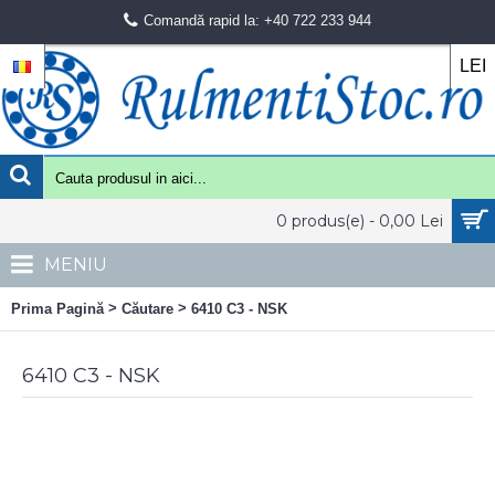
Comandă rapid la: +40 722 233 944
LEI
0 produs(e) - 0,00 Lei
MENIU
>
>
Prima Pagină
Căutare
6410 C3 - NSK
6410 C3 - NSK