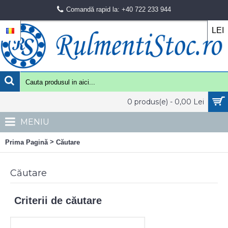
Comandă rapid la: +40 722 233 944
LEI
0 produs(e) - 0,00 Lei
MENIU
>
Prima Pagină
Căutare
Căutare
Criterii de căutare